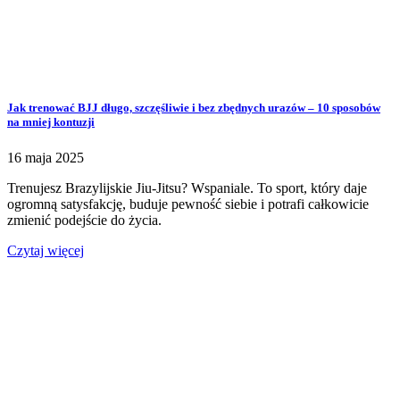
Jak trenować BJJ długo, szczęśliwie i bez zbędnych urazów – 10 sposobów
na mniej kontuzji
16 maja 2025
Trenujesz Brazylijskie Jiu-Jitsu? Wspaniale. To sport, który daje
ogromną satysfakcję, buduje pewność siebie i potrafi całkowicie
zmienić podejście do życia.
Czytaj więcej