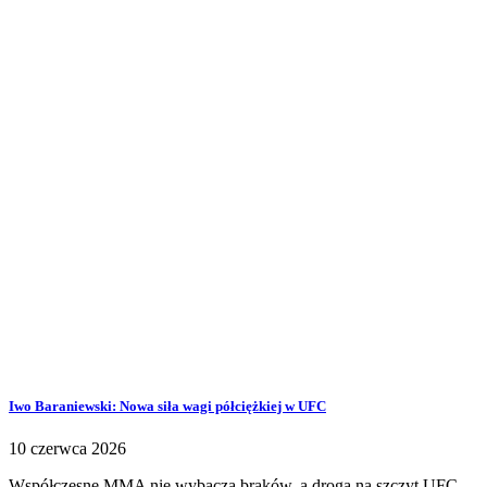
Iwo Baraniewski: Nowa siła wagi półciężkiej w UFC
10 czerwca 2026
Współczesne MMA nie wybacza braków, a droga na szczyt UFC