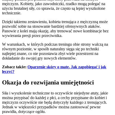
mężczyzn. Kobiety, jako zawodniczki, rzadko mogą polegać na
użyciu brutalnej siły, co sprawia, że często są lepiej wyszkolone
technicznie.
Dzięki takiemu zestawieniu, kobieta trenująca z mężczyzną może
pozwolić sobie na stosowanie bardziej ofensywnych ataków.
Panowie z kolei mają okazję, aby trenować nowe kombinacje bez
wywierania presji przez przeciwnika.
W warunkach, w których podczas treningu obie strony walczą na
równym poziomie, w sposób naturalny sięga się po techniki
najlepiej znane, co nie pozostawia zbyt wiele przestrzeni na
dokładanie do swojej gry nowych elementów.
Zobacz także:
Oparzenie skóry o matę. Jak zapobiegać i jak
leczyć?
Okazja do rozwijania umiejętności
Siła i wyszkolenie techniczne to oczywiście niejedyne atuty, jakie
można przypisać do każdej z płci, a cechy przypisane do kobiet i
mężczyzn oczywiście nie będą dotyczyły każdego z trenujących.
Jednak w większości przypadków można zastosować pewne
prawidła, dotyczące ogółu.