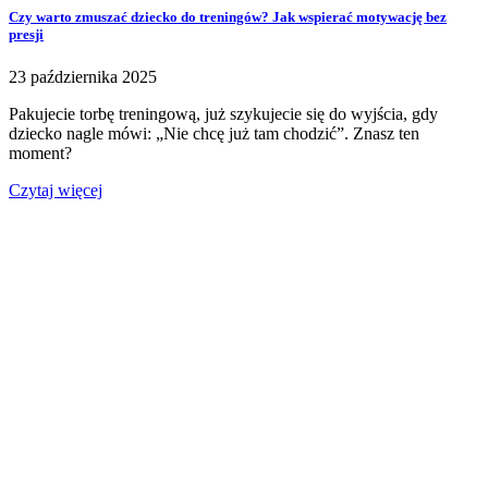
Czy warto zmuszać dziecko do treningów? Jak wspierać motywację bez
presji
23 października 2025
Pakujecie torbę treningową, już szykujecie się do wyjścia, gdy
dziecko nagle mówi: „Nie chcę już tam chodzić”. Znasz ten
moment?
Czytaj więcej