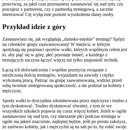
przeciwną, za jakiś czas przestaniesz zastanawiać się nad tym, czy
pracujesz z partnerem, czy z partnerką treningową, a zacznie
interesować Cię wyłącznie poziom wyszkolenia danej osoby.
Przykład idzie z góry
Zastanawiasz się, jak wyglądają „damsko-męskie” treningi? Spójrz
na członków grupy zaawansowanej! W miejscu, w którym
spotykają się pasjonaci sportów walki, których wspólnym celem jest
to, aby piąć się w górę, płeć przestaje istnieć, a każdego z
trenujących zaczyna łączyć więcej niż tylko znajomość technik.
Łączą ich doświadczenia i wspólne przeżycia związane z
niezliczoną ilością treningów, wyjazdami na zawody i ciężko
wykonaną pracą. Patrząc na grupę zaawansowaną, widzisz przed
sobą świetnie zintegrowaną społeczność, a nie podział na kobiety i
mężczyzn.
Sporty walki to dyscyplina zdominowana przez mężczyzn i trudno z
tym dyskutować. Trudno dyskutować również, z tym że we
wszystkich szkołach pojawia się coraz więcej kobiet. Jeżeli w ogóle
zastanawiasz się nad tym, czy mieszanie płci podczas treningu w
ogóle ma jakieś znaczenie, najlepiej będzie, jeśli po prostu założysz,
że zarówno kobiety, jak i mężczyźni są na sali po to, by robić swoje.