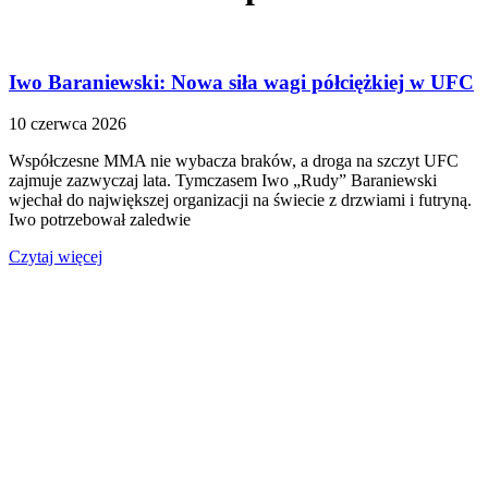
Iwo Baraniewski: Nowa siła wagi półciężkiej w UFC
10 czerwca 2026
Współczesne MMA nie wybacza braków, a droga na szczyt UFC
zajmuje zazwyczaj lata. Tymczasem Iwo „Rudy” Baraniewski
wjechał do największej organizacji na świecie z drzwiami i futryną.
Iwo potrzebował zaledwie
Czytaj więcej