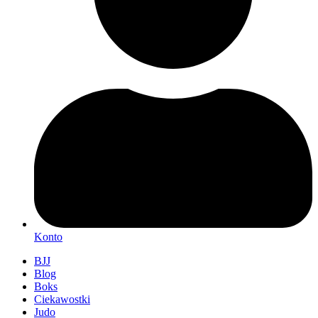
Konto
BJJ
Blog
Boks
Ciekawostki
Judo