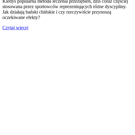
Kiedyś popularna metoda leczenia przeziębień, dziś coraz częściej
stosowana przez sportowców reprezentujących różne dyscypliny.
Jak działają bański chińskie i czy rzeczywiście przynoszą
oczekiwane efekty?
Czytaj więcej