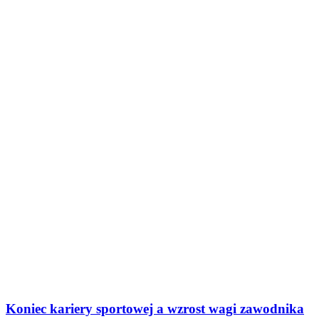
Koniec kariery sportowej a wzrost wagi zawodnika