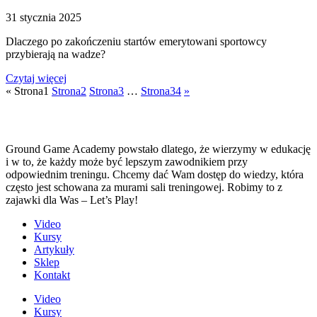
31 stycznia 2025
Dlaczego po zakończeniu startów emerytowani sportowcy
przybierają na wadze?
Czytaj więcej
«
Strona
1
Strona
2
Strona
3
…
Strona
34
»
Ground Game Academy powstało dlatego, że wierzymy w edukację
i w to, że każdy może być lepszym zawodnikiem przy
odpowiednim treningu. Chcemy dać Wam dostęp do wiedzy, która
często jest schowana za murami sali treningowej. Robimy to z
zajawki dla Was – Let’s Play!
Video
Kursy
Artykuły
Sklep
Kontakt
Video
Kursy