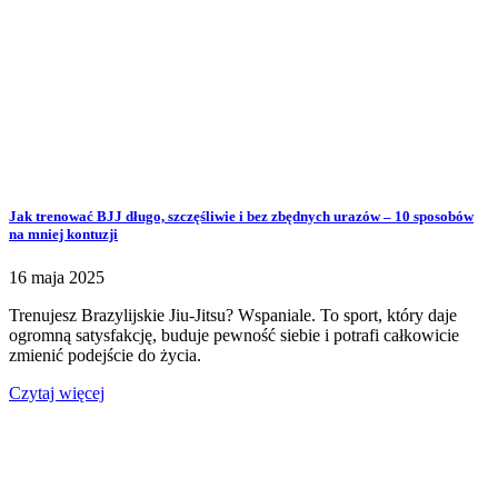
Jak trenować BJJ długo, szczęśliwie i bez zbędnych urazów – 10 sposobów
na mniej kontuzji
16 maja 2025
Trenujesz Brazylijskie Jiu-Jitsu? Wspaniale. To sport, który daje
ogromną satysfakcję, buduje pewność siebie i potrafi całkowicie
zmienić podejście do życia.
Czytaj więcej