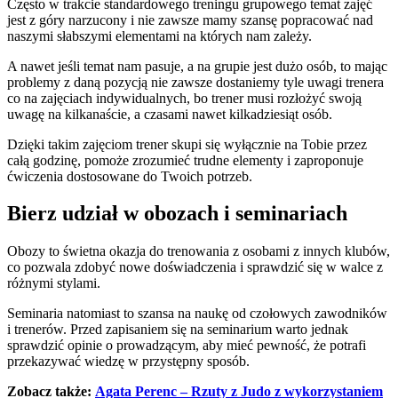
Często w trakcie standardowego treningu grupowego temat zajęć
jest z góry narzucony i nie zawsze mamy szansę popracować nad
naszymi słabszymi elementami na których nam zależy.
A nawet jeśli temat nam pasuje, a na grupie jest dużo osób, to mając
problemy z daną pozycją nie zawsze dostaniemy tyle uwagi trenera
co na zajęciach indywidualnych, bo trener musi rozłożyć swoją
uwagę na kilkanaście, a czasami nawet kilkadziesiąt osób.
Dzięki takim zajęciom trener skupi się wyłącznie na Tobie przez
całą godzinę, pomoże zrozumieć trudne elementy i zaproponuje
ćwiczenia dostosowane do Twoich potrzeb.
Bierz udział w obozach i seminariach
Obozy to świetna okazja do trenowania z osobami z innych klubów,
co pozwala zdobyć nowe doświadczenia i sprawdzić się w walce z
różnymi stylami.
Seminaria natomiast to szansa na naukę od czołowych zawodników
i trenerów. Przed zapisaniem się na seminarium warto jednak
sprawdzić opinie o prowadzącym, aby mieć pewność, że potrafi
przekazywać wiedzę w przystępny sposób.
Zobacz także:
Agata Perenc – Rzuty z Judo z wykorzystaniem