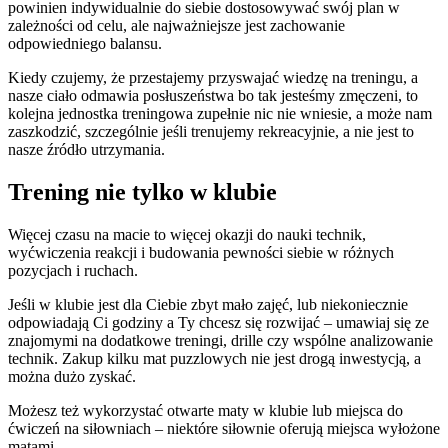
powinien indywidualnie do siebie dostosowywać swój plan w
zależności od celu, ale najważniejsze jest zachowanie
odpowiedniego balansu.
Kiedy czujemy, że przestajemy przyswajać wiedzę na treningu, a
nasze ciało odmawia posłuszeństwa bo tak jesteśmy zmęczeni, to
kolejna jednostka treningowa zupełnie nic nie wniesie, a może nam
zaszkodzić, szczególnie jeśli trenujemy rekreacyjnie, a nie jest to
nasze źródło utrzymania.
Trening nie tylko w klubie
Więcej czasu na macie to więcej okazji do nauki technik,
wyćwiczenia reakcji i budowania pewności siebie w różnych
pozycjach i ruchach.
Jeśli w klubie jest dla Ciebie zbyt mało zajęć, lub niekoniecznie
odpowiadają Ci godziny a Ty chcesz się rozwijać – umawiaj się ze
znajomymi na dodatkowe treningi, drille czy wspólne analizowanie
technik. Zakup kilku mat puzzlowych nie jest drogą inwestycją, a
można dużo zyskać.
Możesz też wykorzystać otwarte maty w klubie lub miejsca do
ćwiczeń na siłowniach – niektóre siłownie oferują miejsca wyłożone
matami.