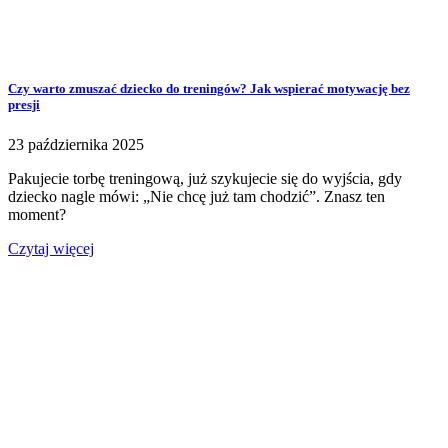
Czy warto zmuszać dziecko do treningów? Jak wspierać motywację bez
presji
23 października 2025
Pakujecie torbę treningową, już szykujecie się do wyjścia, gdy
dziecko nagle mówi: „Nie chcę już tam chodzić”. Znasz ten
moment?
Czytaj więcej