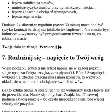
lepsza stabilizacja stawów,
mniejsze ryzyko urazów przy dynamicznych akcjach,
lepsze znoszenie obciążeń treningowych,
lepsza regeneracja.
Dodanie 2x siłowni w tygodniu (nawet 30 minut) może obniżyć
ryzyko kontuzji bardziej niż jakikolwiek suplement. Nie musisz być
kulturystą – wystarczy być przygotowanym fizycznie na to, co
robisz na macie.
Twoje ciało to zbroja. Wzmocnij ją.
7. Rozluźnij się – napięcie to Twój wróg
Wielu początkujących (i nie tylko) napina się w każdej pozycji:
spięte ręce, zaciśnięta szczęka, zero płynności. Efekt? Szarpnięcia,
wykręcenia, zbędne przeciążenia i masa izometrii, to wszystko
układa się w nadmierne obciążanie swoich stawów.
BJJ to sztuka ruchu. A spięty ruch to też wolniejszy ruch i łatwiejszy
do przewidzenia. Naucz się oddychać. Znajdź luz. Obserwuj
partnera i swoją reakcję – bo często niepotrzebna siła robi więcej
szkody niż pożytku.