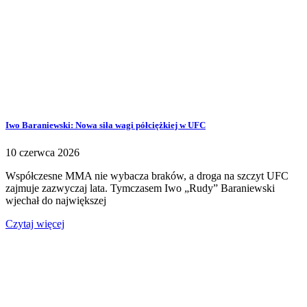
Iwo Baraniewski: Nowa siła wagi półciężkiej w UFC
10 czerwca 2026
Współczesne MMA nie wybacza braków, a droga na szczyt UFC
zajmuje zazwyczaj lata. Tymczasem Iwo „Rudy” Baraniewski
wjechał do największej
Czytaj więcej