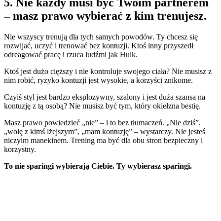
5. Nie każdy musi być Twoim partnerem
– masz prawo wybierać z kim trenujesz.
Nie wszyscy trenują dla tych samych powodów. Ty chcesz się
rozwijać, uczyć i trenować bez kontuzji. Ktoś inny przyszedł
odreagować pracę i rzuca ludźmi jak Hulk.
Ktoś jest dużo cięższy i nie kontroluje swojego ciała? Nie musisz z
nim robić, ryzyko kontuzji jest wysokie, a korzyści znikome.
Czyiś styl jest bardzo eksplozywny, szalony i jest duża szansa na
kontuzję z tą osobą? Nie musisz być tym, który okiełzna bestię.
Masz prawo powiedzieć „nie” – i to bez tłumaczeń. „Nie dziś”,
„wolę z kimś lżejszym”, „mam kontuzję” – wystarczy. Nie jesteś
niczyim manekinem. Trening ma być dla obu stron bezpieczny i
korzystny.
To nie sparingi wybierają Ciebie. Ty wybierasz sparingi.