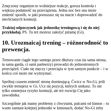
Zmęczony organizm to wolniejsze reakcje, gorsza kontrola i
większa podatność na przeciążenia. Jedna noc bez snu może
zmienić sposób, w jaki poruszasz się na macie i doprowadzić do
niechcianych kontuzji.
Traktuj odpoczynek jak jednostkę treningową i się do niej
przykładaj.
PS. Tu też możesz założyć piżamę (Gi).
10. Urozmaicaj trening – różnorodność to
prewencja.
Trenowanie ciągle tego samego przez dłuższy czas (ta sama strona,
ta sama garda, ci sami partnerzy) prowadzi do jednostronnych
przeciążeń. Ciało się męczy i przeciąża w tym samym punkcie – i w
końcu coś może nie wytrzymać.
Spróbuj czasem zmienić stronę dominującą. Ćwicz w No-Gi, jeśli
zwykle trenujesz w Gi. Ucz się pozycji, których unikasz. To nie
tylko zmniejsza ryzyko kontuzji, ale też rozwija Cię jako
zawodnika.
Szczególnie jak mamy problemy z chwytami, palcami od kimon – to
warto zamiast kolejnej jednostki w kimonach, dodać No-Gi żeby