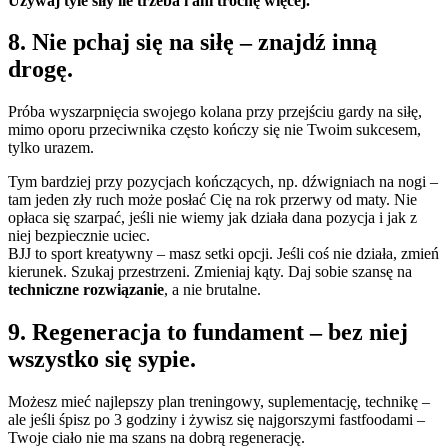
Używaj tyle siły ile trzeba i ani trochę więcej.
8. Nie pchaj się na siłę – znajdź inną
drogę.
Próba wyszarpnięcia swojego kolana przy przejściu gardy na siłę,
mimo oporu przeciwnika często kończy się nie Twoim sukcesem,
tylko urazem.
Tym bardziej przy pozycjach kończących, np. dźwigniach na nogi –
tam jeden zły ruch może posłać Cię na rok przerwy od maty. Nie
opłaca się szarpać, jeśli nie wiemy jak działa dana pozycja i jak z
niej bezpiecznie uciec.
BJJ to sport kreatywny – masz setki opcji. Jeśli coś nie działa, zmień
kierunek. Szukaj przestrzeni. Zmieniaj kąty. Daj sobie szansę na
techniczne rozwiązanie
, a nie brutalne.
9. Regeneracja to fundament – bez niej
wszystko się sypie.
Możesz mieć najlepszy plan treningowy, suplementację, technikę –
ale jeśli śpisz po 3 godziny i żywisz się najgorszymi fastfoodami –
Twoje ciało nie ma szans na dobrą regenerację.