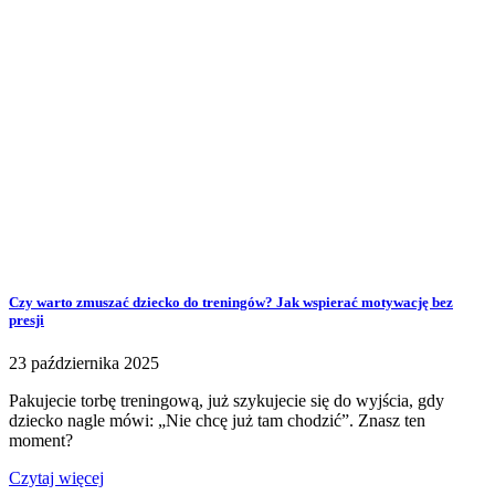
Czy warto zmuszać dziecko do treningów? Jak wspierać motywację bez
presji
23 października 2025
Pakujecie torbę treningową, już szykujecie się do wyjścia, gdy
dziecko nagle mówi: „Nie chcę już tam chodzić”. Znasz ten
moment?
Czytaj więcej