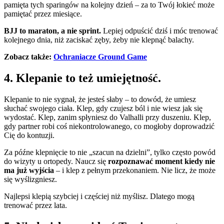
pamięta tych sparingów na kolejny dzień – za to Twój łokieć może
pamiętać przez miesiące.
BJJ to maraton, a nie sprint.
Lepiej odpuścić dziś i móc trenować
kolejnego dnia, niż zaciskać zęby, żeby nie klepnąć balachy.
Zobacz także:
Ochraniacze Ground Game
4. Klepanie to też umiejętność.
Klepanie to nie sygnał, że jesteś słaby – to dowód, że umiesz
słuchać swojego ciała. Klep, gdy czujesz ból i nie wiesz jak się
wydostać. Klep, zanim spłyniesz do Valhalli przy duszeniu. Klep,
gdy partner robi coś niekontrolowanego, co mogłoby doprowadzić
Cię do kontuzji.
Za późne klepnięcie to nie „szacun na dzielni”, tylko często powód
do wizyty u ortopedy. Naucz się
rozpoznawać moment kiedy nie
ma już wyjścia
– i klep z pełnym przekonaniem. Nie licz, że może
się wyślizgniesz.
Najlepsi klepią szybciej i częściej niż myślisz. Dlatego mogą
trenować przez lata.