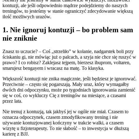
kontuzji, ale jeśli odpowiednio mądrze podejdziemy do naszych
treningów, to jesteśmy w stanie ograniczyć zdecydowanie większą
ilość możliwych urazów.
1. Nie ignoruj kontuzji – bo problem sam
nie zniknie
Znasz to uczucie? – Coś „strzeliło” w kolanie, nadgarstek boli przy
ściskaniu gi, nie mówiąc już o palcach, a szyja nie chce się ruszyć w
prawo? I co robisz? Zaklejasz tejpem, bierzesz ibuprom, voltaren,
smarujesz bengayem i wracasz na matę. To klasyka.
Większość kontuzji nie znika magicznie, jeśli będziesz je ignorować.
Przeciwnie – często się pogarszają. Mały uraz, który wymagałby
dwóch dni odpoczynku, może po tygodniach ignorowania zamienić
się w coś, co wykluczy Cię z treningów na miesiące, a czasami
przez lata.
Nie trenuj z kontuzją, tak jakbyś jej w ogóle nie miał. Czasem to
oznacza odpoczynek, czasem zmodyfikowany trening i nie
używanie kontuzjowanej kończyny w trakcie walki, a czasem
wizytę u fizjoterapeuty. To nie słabość – to inwestycja w dłuższą
karierę z BJJ.