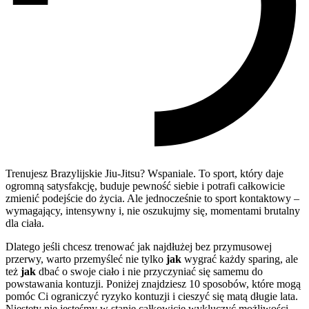
Trenujesz Brazylijskie Jiu-Jitsu? Wspaniale. To sport, który daje
ogromną satysfakcję, buduje pewność siebie i potrafi całkowicie
zmienić podejście do życia. Ale jednocześnie to sport kontaktowy –
wymagający, intensywny i, nie oszukujmy się, momentami brutalny
dla ciała.
Dlatego jeśli chcesz trenować jak najdłużej bez przymusowej
przerwy, warto przemyśleć nie tylko
jak
wygrać każdy sparing, ale
też
jak
dbać o swoje ciało i nie przyczyniać się samemu do
powstawania kontuzji. Poniżej znajdziesz 10 sposobów, które mogą
pomóc Ci ograniczyć ryzyko kontuzji i cieszyć się matą długie lata.
Niestety nie jesteśmy w stanie całkowicie wykluczyć możliwości