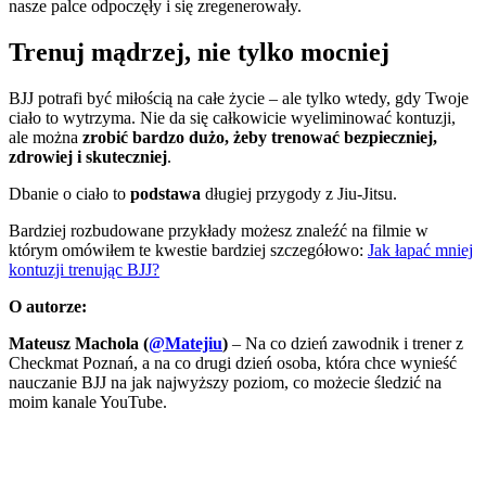
nasze palce odpoczęły i się zregenerowały.
Trenuj mądrzej, nie tylko mocniej
BJJ potrafi być miłością na całe życie – ale tylko wtedy, gdy Twoje
ciało to wytrzyma. Nie da się całkowicie wyeliminować kontuzji,
ale można
zrobić bardzo dużo, żeby trenować bezpieczniej,
zdrowiej i skuteczniej
.
Dbanie o ciało to
podstawa
długiej przygody z Jiu-Jitsu.
Bardziej rozbudowane przykłady możesz znaleźć na filmie w
którym omówiłem te kwestie bardziej szczegółowo:
Jak łapać mniej
kontuzji trenując BJJ?
O autorze:
Mateusz Machola (
@Matejiu
)
– Na co dzień zawodnik i trener z
Checkmat Poznań, a na co drugi dzień osoba, która chce wynieść
nauczanie BJJ na jak najwyższy poziom, co możecie śledzić na
moim kanale YouTube.