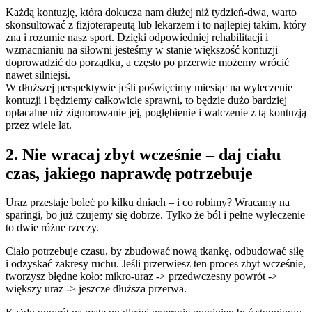
Każdą kontuzję, która dokucza nam dłużej niż tydzień-dwa, warto
skonsultować z fizjoterapeutą lub lekarzem i to najlepiej takim, który
zna i rozumie nasz sport. Dzięki odpowiedniej rehabilitacji i
wzmacnianiu na siłowni jesteśmy w stanie większość kontuzji
doprowadzić do porządku, a często po przerwie możemy wrócić
nawet silniejsi.
W dłuższej perspektywie jeśli poświęcimy miesiąc na wyleczenie
kontuzji i będziemy całkowicie sprawni, to będzie dużo bardziej
opłacalne niż zignorowanie jej, pogłębienie i walczenie z tą kontuzją
przez wiele lat.
2. Nie wracaj zbyt wcześnie – daj ciału
czas, jakiego naprawdę potrzebuje
Uraz przestaje boleć po kilku dniach – i co robimy? Wracamy na
sparingi, bo już czujemy się dobrze. Tylko że ból i pełne wyleczenie
to dwie różne rzeczy.
Ciało potrzebuje czasu, by zbudować nową tkankę, odbudować siłę
i odzyskać zakresy ruchu. Jeśli przerwiesz ten proces zbyt wcześnie,
tworzysz błędne koło: mikro-uraz -> przedwczesny powrót ->
większy uraz -> jeszcze dłuższa przerwa.