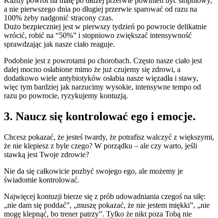
Każdy powrót na matę po dłużej przerwie powinien być stopniowy,
a nie pierwszego dnia po długiej przerwie sparować od razu na
100% żeby nadgonić stracony czas.
Dużo bezpieczniej jest w pierwszy tydzień po powrocie delikatnie
wrócić, robić na “50%” i stopniowo zwiększać intensywność
sprawdzając jak nasze ciało reaguje.
Podobnie jest z powrotami po chorobach. Często nasze ciało jest
dalej mocno osłabione mimo że już czujemy się zdrowi, a
dodatkowo wiele antybiotyków osłabia nasze więzadła i stawy,
więc tym bardziej jak narzucimy wysokie, intensywne tempo od
razu po powrocie, ryzykujemy kontuzją.
3. Naucz się kontrolować ego i emocje.
Chcesz pokazać, że jesteś twardy, że potrafisz walczyć z większymi,
że nie klepiesz z byle czego? W porządku – ale czy warto, jeśli
stawką jest Twoje zdrowie?
Nie da się całkowicie pozbyć swojego ego, ale możemy je
świadomie kontrolować.
Najwięcej kontuzji bierze się z prób udowadniania czegoś na siłę:
„nie dam się poddać”, „muszę pokazać, że nie jestem miękki”, „nie
mogę klepnąć, bo trener patrzy”. Tylko że nikt poza Tobą nie