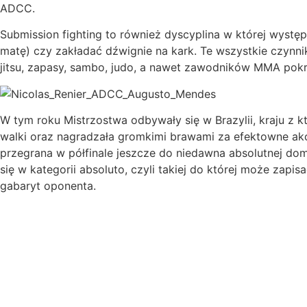
ADCC.
Submission fighting to również dyscyplina w której wyst
matę) czy zakładać dźwignie na kark. Te wszystkie czynnik
jitsu, zapasy, sambo, judo, a nawet zawodników MMA pok
W tym roku Mistrzostwa odbywały się w Brazylii, kraju z
walki oraz nagradzała gromkimi brawami za efektowne akcj
przegrana w półfinale jeszcze do niedawna absolutnej do
się w kategorii absoluto, czyli takiej do której może zapi
gabaryt oponenta.