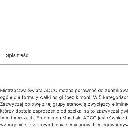
Spis treści
Mistrzostwa Świata ADCC można porównać do zunifikowanych
ogóle dla formuły walki no gi (bez kimon). W 5 kategoria
Zazwyczaj połowę z tej grupy stanowią zwycięzcy eliminacj
którzy dostają zaproszenie od szejka, są to zazwyczaj gw
typu imprezach. Fenomenen Mundialu ADCC jest również to
wzbogacić się z prowadzenia seminariów, treningów indyw