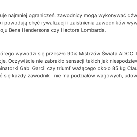
ępuje najmniej ograniczeń, zawodnicy mogą wykonywać dźwi
i powodują chęć rywalizacji i zaistnienia zawodników wywod
roju Bena Hendersona czy Hectora Lombarda.
 którego wywodzi się przeszło 90% Mistrzów Świata ADCC. 
e. Oczywiście nie zabrakło sensacji takich jak niespodzi
minatorki Gabi Garcii czy triumf ważącego około 85 kg Cl
sać się każdy zawodnik i nie ma podziałów wagowych, udowod