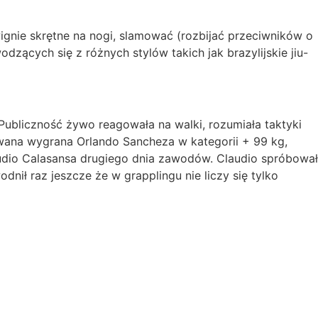
gnie skrętne na nogi, slamować (rozbijać przeciwników o
zących się z różnych stylów takich jak brazylijskie jiu-
Publiczność żywo reagowała na walki, rozumiała taktyki
ewana wygrana Orlando Sancheza w kategorii + 99 kg,
audio Calasansa drugiego dnia zawodów. Claudio spróbował
nił raz jeszcze że w grapplingu nie liczy się tylko