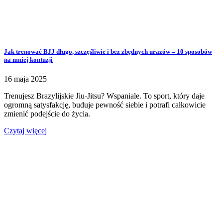
Jak trenować BJJ długo, szczęśliwie i bez zbędnych urazów – 10 sposobów
na mniej kontuzji
16 maja 2025
Trenujesz Brazylijskie Jiu-Jitsu? Wspaniale. To sport, który daje
ogromną satysfakcję, buduje pewność siebie i potrafi całkowicie
zmienić podejście do życia.
Czytaj więcej