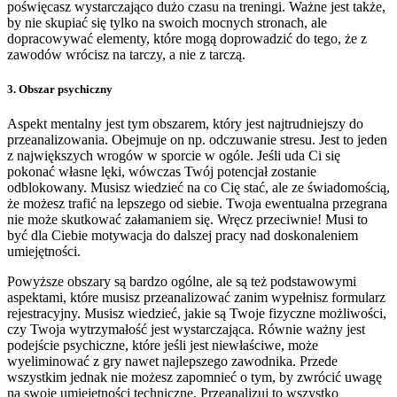
poświęcasz wystarczająco dużo czasu na treningi. Ważne jest także,
by nie skupiać się tylko na swoich mocnych stronach, ale
dopracowywać elementy, które mogą doprowadzić do tego, że z
zawodów wrócisz na tarczy, a nie z tarczą.
3. Obszar psychiczny
Aspekt mentalny jest tym obszarem, który jest najtrudniejszy do
przeanalizowania. Obejmuje on np. odczuwanie stresu. Jest to jeden
z największych wrogów w sporcie w ogóle. Jeśli uda Ci się
pokonać własne lęki, wówczas Twój potencjał zostanie
odblokowany. Musisz wiedzieć na co Cię stać, ale ze świadomością,
że możesz trafić na lepszego od siebie. Twoja ewentualna przegrana
nie może skutkować załamaniem się. Wręcz przeciwnie! Musi to
być dla Ciebie motywacja do dalszej pracy nad doskonaleniem
umiejętności.
Powyższe obszary są bardzo ogólne, ale są też podstawowymi
aspektami, które musisz przeanalizować zanim wypełnisz formularz
rejestracyjny. Musisz wiedzieć, jakie są Twoje fizyczne możliwości,
czy Twoja wytrzymałość jest wystarczająca. Równie ważny jest
podejście psychiczne, które jeśli jest niewłaściwe, może
wyeliminować z gry nawet najlepszego zawodnika. Przede
wszystkim jednak nie możesz zapomnieć o tym, by zwrócić uwagę
na swoje umiejętności techniczne. Przeanalizuj to wszystko