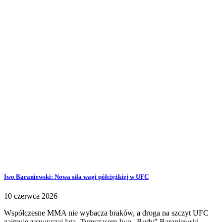
Iwo Baraniewski: Nowa siła wagi półciężkiej w UFC
10 czerwca 2026
Współczesne MMA nie wybacza braków, a droga na szczyt UFC
zajmuje zazwyczaj lata. Tymczasem Iwo „Rudy” Baraniewski