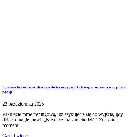
Czy warto zmuszać dziecko do treningów? Jak wspierać motywację bez
presji
23 października 2025
Pakujecie torbę treningową, już szykujecie się do wyjścia, gdy
dziecko nagle mówi: „Nie chcę już tam chodzić”. Znasz ten
moment?
Czytaj więcej