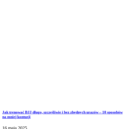
Jak trenować BJJ długo, szczęśliwie i bez zbędnych urazów – 10 sposobów
na mniej kontuzji
16 maja 2025