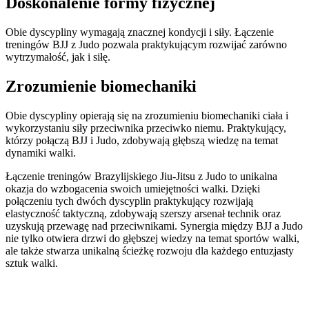
Doskonalenie formy fizycznej
Obie dyscypliny wymagają znacznej kondycji i siły. Łączenie
treningów BJJ z Judo pozwala praktykującym rozwijać zarówno
wytrzymałość, jak i siłę.
Zrozumienie biomechaniki
Obie dyscypliny opierają się na zrozumieniu biomechaniki ciała i
wykorzystaniu siły przeciwnika przeciwko niemu. Praktykujący,
którzy połączą BJJ i Judo, zdobywają głębszą wiedzę na temat
dynamiki walki.
Łączenie treningów Brazylijskiego Jiu-Jitsu z Judo to unikalna
okazja do wzbogacenia swoich umiejętności walki. Dzięki
połączeniu tych dwóch dyscyplin praktykujący rozwijają
elastyczność taktyczną, zdobywają szerszy arsenał technik oraz
uzyskują przewagę nad przeciwnikami. Synergia między BJJ a Judo
nie tylko otwiera drzwi do głębszej wiedzy na temat sportów walki,
ale także stwarza unikalną ścieżkę rozwoju dla każdego entuzjasty
sztuk walki.