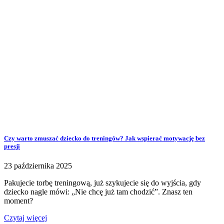
Czy warto zmuszać dziecko do treningów? Jak wspierać motywację bez
presji
23 października 2025
Pakujecie torbę treningową, już szykujecie się do wyjścia, gdy
dziecko nagle mówi: „Nie chcę już tam chodzić”. Znasz ten
moment?
Czytaj więcej