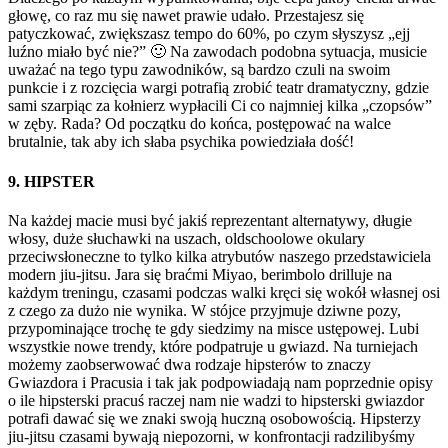
głowę, co raz mu się nawet prawie udało. Przestajesz się
patyczkować, zwiększasz tempo do 60%, po czym słyszysz „ejj
luźno miało być nie?” 🙂 Na zawodach podobna sytuacja, musicie
uważać na tego typu zawodników, są bardzo czuli na swoim
punkcie i z rozcięcia wargi potrafią zrobić teatr dramatyczny, gdzie
sami szarpiąc za kołnierz wypłacili Ci co najmniej kilka „czopsów”
w zęby. Rada? Od początku do końca, postępować na walce
brutalnie, tak aby ich słaba psychika powiedziała dość!
9. HIPSTER
Na każdej macie musi być jakiś reprezentant alternatywy, długie
włosy, duże słuchawki na uszach, oldschoolowe okulary
przeciwsłoneczne to tylko kilka atrybutów naszego przedstawiciela
modern jiu-jitsu. Jara się braćmi Miyao, berimbolo drilluje na
każdym treningu, czasami podczas walki kręci się wokół własnej osi
z czego za dużo nie wynika. W stójce przyjmuje dziwne pozy,
przypominające trochę te gdy siedzimy na misce ustępowej. Lubi
wszystkie nowe trendy, które podpatruje u gwiazd. Na turniejach
możemy zaobserwować dwa rodzaje hipsterów to znaczy
Gwiazdora i Pracusia i tak jak podpowiadają nam poprzednie opisy
o ile hipsterski pracuś raczej nam nie wadzi to hipsterski gwiazdor
potrafi dawać się we znaki swoją huczną osobowością. Hipsterzy
jiu-jitsu czasami bywają niepozorni, w konfrontacji radzilibyśmy