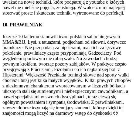
uważać na nowe techniki, które podpatrują z youtube o których
nawet nie mieliście pojęcia, że istnieją. W walce z nimi najlepiej
stosować proste i skuteczne techniki wytrenowane do perfekcji.
10. PRAWILNIAK
Jeszcze 10 lat temu stanowili trzon polskich sal treningowych
MMA&BJJ. Łysi, z tatuażami, podjechani od siłowni, dorywczo
bramkarze. Nie przepadają za hipsterami, mają ich za tęczowe
pokolenie, prawilniacy często przypominają Gadżeciarzy. Pod
względem sportowym nie robią szału. Na zawodach chodzą
pewnym krokiem, tworząc pozory zabijaków. W praktyce często
przegrywają z Pracusiami, Fizolami i co ich najbardziej boli z
Hipsterami. Większość Przekłada treningi siłowe nad sporty walki
chociaż i tutaj jest kilka małych wyjątków. Kilku prawych chłopów
z niezłomnym charakterem wypracowanym w licznych bójkach
ulicznych stali się sumiennymi i niebezpiecznymi zawodnikami, a
nawet specjalistami w swoich dyscyplinach, teraz cieszą się
ogólnym poważaniem i sympatią środowiska. Z prawilniakami,
zawsze dobrze trzymają się trenujący studenci, którzy dzięki tej
znajomości mogą liczyć na darmowy wstęp do dyskoteki 🙂