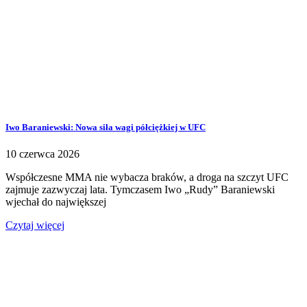
Iwo Baraniewski: Nowa siła wagi półciężkiej w UFC
10 czerwca 2026
Współczesne MMA nie wybacza braków, a droga na szczyt UFC
zajmuje zazwyczaj lata. Tymczasem Iwo „Rudy” Baraniewski
wjechał do największej
Czytaj więcej