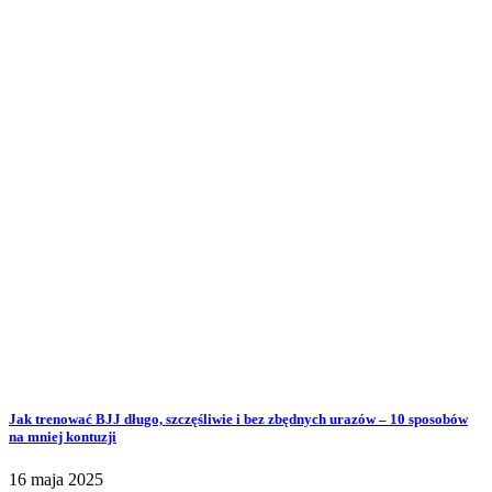
Jak trenować BJJ długo, szczęśliwie i bez zbędnych urazów – 10 sposobów
na mniej kontuzji
16 maja 2025