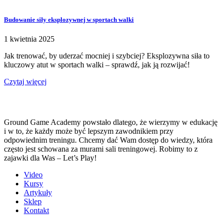
Budowanie siły eksplozywnej w sportach walki
1 kwietnia 2025
Jak trenować, by uderzać mocniej i szybciej? Eksplozywna siła to
kluczowy atut w sportach walki – sprawdź, jak ją rozwijać!
Czytaj więcej
Ground Game Academy powstało dlatego, że wierzymy w edukację
i w to, że każdy może być lepszym zawodnikiem przy
odpowiednim treningu. Chcemy dać Wam dostęp do wiedzy, która
często jest schowana za murami sali treningowej. Robimy to z
zajawki dla Was – Let’s Play!
Video
Kursy
Artykuły
Sklep
Kontakt