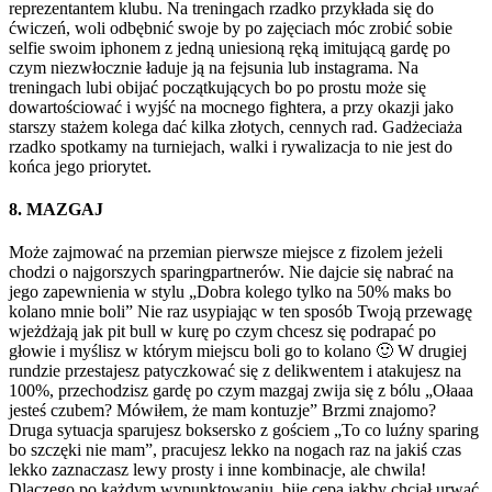
reprezentantem klubu. Na treningach rzadko przykłada się do
ćwiczeń, woli odbębnić swoje by po zajęciach móc zrobić sobie
selfie swoim iphonem z jedną uniesioną ręką imitującą gardę po
czym niezwłocznie ładuje ją na fejsunia lub instagrama. Na
treningach lubi obijać początkujących bo po prostu może się
dowartościować i wyjść na mocnego fightera, a przy okazji jako
starszy stażem kolega dać kilka złotych, cennych rad. Gadżeciaża
rzadko spotkamy na turniejach, walki i rywalizacja to nie jest do
końca jego priorytet.
8. MAZGAJ
Może zajmować na przemian pierwsze miejsce z fizolem jeżeli
chodzi o najgorszych sparingpartnerów. Nie dajcie się nabrać na
jego zapewnienia w stylu „Dobra kolego tylko na 50% maks bo
kolano mnie boli” Nie raz usypiając w ten sposób Twoją przewagę
wjeżdżają jak pit bull w kurę po czym chcesz się podrapać po
głowie i myślisz w którym miejscu boli go to kolano 🙂 W drugiej
rundzie przestajesz patyczkować się z delikwentem i atakujesz na
100%, przechodzisz gardę po czym mazgaj zwija się z bólu „Ołaaa
jesteś czubem? Mówiłem, że mam kontuzje” Brzmi znajomo?
Druga sytuacja sparujesz boksersko z gościem „To co luźny sparing
bo szczęki nie mam”, pracujesz lekko na nogach raz na jakiś czas
lekko zaznaczasz lewy prosty i inne kombinacje, ale chwila!
Dlaczego po każdym wypunktowaniu, bije cepa jakby chciał urwać