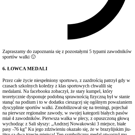
Zapraszamy do zapoznania się z pozostałymi 5 typami zawodników
sportów walki 🙂
6. ŁOWCA MEDALI
Przez całe życie niespełniony sportowo, z zazdrością patrzył gdy w
czasach szkolnych koledzy z klas sportowych chwalili się
medalami. Na facebooku zobaczył, że stary kumpel, który
teoretycznie dysponuje podobną sprawnością fizyczną był w stanie
stanąć na podium i to w dodatku cieszącej się ogólnym poważaniem
dyscyplinie sportów walki. Zmobilizował się na treningi, pojechał
na pierwsze regionalne zawody, w swojej kategorii białych pasów
miał 4 zawodników. Pierwsza walka w plecy, z opuszczoną głową
wychodząc z Sali słyszy: „Andrzej Nowakowski 3 miejsce, białe
pasy -76 kg” Ku jego zdziwieniu okazało się, że w brazylijskim jiu-
jitsu są dwa trzecie miejsca! Ten symboliczny medal otworzył mu