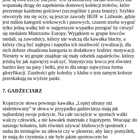
wspaniałą drogę do zapełnienia domowej kolekcji trofeów, które
prezentuje każdemu gościowi (szczególnie z poza branży). Szybko
otworzyły mu się oczy, są jeszcze zawody IBJJF w Lizbonie, gdzie
jest milion kategorii wiekowych i pasowych, czasem trzeba wygrać
tylko jedną walkę lub w najgorszym wypadku przegrać by cieszyć
się medalem Mistrzostw Europy. Wyjątkiem w grupie łowców
medali, są zawodnicy, którzy nie walczą dla kawałka blachy, a
którzy chcą być najlepsi i napędza ich możliwość rywalizacji, dla
nich dobrze obsadzona kategoria to dodatkowy bodziec motywacji.
Niestety w tej grupie znajduje się mały odsetek zapaleńców, którzy
jeżdżą by jak najwięcej walczyć. Statystyczny łowca jest również
bardzo łasy na pasy i belki, jest to dla niego najwyższa forma
gloryfikacji. Zazdrości gdy koledzy z klubu o tym samym kolorze
przeskakują na wyższe paski.
7. GADŻECIARZ
Kojarzycie słowa pewnego kawałka „Lepiej ubrany niż
utalentowany” te słowa w przypadku gadżeciarza mają jak
najbardziej swoje pokrycie. Na całe szczęście w sportach walki
walczy człowiek, a nie kawałek materiału z logotypem. Wracając do
naszego bohatera, lubi również używać klubowych spodenek i
rasha do treningów na siłowni czy w plenerze, aby laicy pomyśleli,
że mają do czynienia z nie byle jakim sportowcem bo