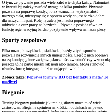
O tym, że pływanie posiada wiele zalet wie chyba każdy. Natomiast
w kwestii bjj należy zwrócić uwagę na kilka punktów. Pływanie
pozwala na poprawę kondycji oraz wzmacnia wytrzymałość
naszego ciała, mierzymy się z oporem wody co jest bardzo dobre
dla naszych mięśni. Kolejną zaletą jest nauka poprawnego
oddychania oraz pracy na bezdechu. Pływanie posiada również
funkcję regeneracyjną bardzo pozytywnie wpływa na nasze plecy.
Sporty zespołowe
Piłka nożna, koszykówka, siatkówka, każdy z tych sportów
pozwala na rozwinięcie innych umiejętności. Część z nich poprawi
naszą kondycję, inne zwiększą skoczność, zwrotność czy wzmocnią
poszczególne partie mięśni jak nogi albo ramion. Mogą stanowić
również formę integracji ludzi trenujących w klubie.
Zobacz także:
Poprawa formy w BJJ bez kontaktu z matą? To
możliwe!
Bieganie
Trening biegowy podobnie jak trening siłowy może mieć wiele
zastosowań. Bieganie sprintem na krótkich odcinkach na pewno
wzmocni naszą wytrzymałość, która jest potrzebna w walce, gdzie