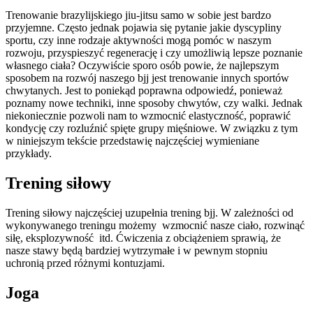
Trenowanie brazylijskiego jiu-jitsu samo w sobie jest bardzo
przyjemne. Często jednak pojawia się pytanie jakie dyscypliny
sportu, czy inne rodzaje aktywności mogą pomóc w naszym
rozwoju, przyspieszyć regenerację i czy umożliwią lepsze poznanie
własnego ciała? Oczywiście sporo osób powie, że najlepszym
sposobem na rozwój naszego bjj jest trenowanie innych sportów
chwytanych. Jest to poniekąd poprawna odpowiedź, ponieważ
poznamy nowe techniki, inne sposoby chwytów, czy walki. Jednak
niekoniecznie pozwoli nam to wzmocnić elastyczność, poprawić
kondycję czy rozluźnić spięte grupy mięśniowe. W związku z tym
w niniejszym tekście przedstawię najczęściej wymieniane
przykłady.
Trening siłowy
Trening siłowy najczęściej uzupełnia trening bjj. W zależności od
wykonywanego treningu możemy wzmocnić nasze ciało, rozwinąć
siłę, eksplozywność itd. Ćwiczenia z obciążeniem sprawią, że
nasze stawy będą bardziej wytrzymałe i w pewnym stopniu
uchronią przed różnymi kontuzjami.
Joga