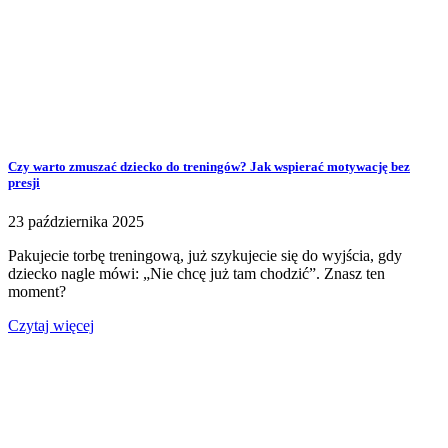
Czy warto zmuszać dziecko do treningów? Jak wspierać motywację bez
presji
23 października 2025
Pakujecie torbę treningową, już szykujecie się do wyjścia, gdy
dziecko nagle mówi: „Nie chcę już tam chodzić”. Znasz ten
moment?
Czytaj więcej