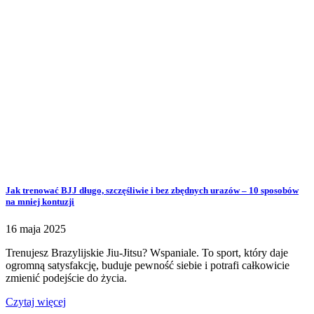
Jak trenować BJJ długo, szczęśliwie i bez zbędnych urazów – 10 sposobów
na mniej kontuzji
16 maja 2025
Trenujesz Brazylijskie Jiu-Jitsu? Wspaniale. To sport, który daje
ogromną satysfakcję, buduje pewność siebie i potrafi całkowicie
zmienić podejście do życia.
Czytaj więcej