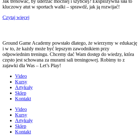
Jak trenować, by uderzać mocniej i szybciej? Eksplozywna siła to
kluczowy atut w sportach walki – sprawdź, jak ją rozwijać!
Czytaj więcej
Ground Game Academy powstało dlatego, że wierzymy w edukację
i w to, że każdy może być lepszym zawodnikiem przy
odpowiednim treningu. Chcemy dać Wam dostęp do wiedzy, która
często jest schowana za murami sali treningowej. Robimy to z
zajawki dla Was – Let’s Play!
Video
Kursy
Artykuły
Sklep
Kontakt
Video
Kursy
Artykuły
Sklep
Kontakt