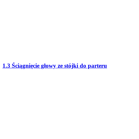
1.3 Ściągnięcie głowy ze stójki do parteru