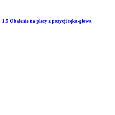
1.5 Obalenie na plecy z pozycji ręka-głowa