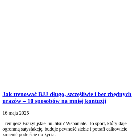
Jak trenować BJJ długo, szczęśliwie i bez zbędnych
urazów – 10 sposobów na mniej kontuzji
16 maja 2025
Trenujesz Brazylijskie Jiu-Jitsu? Wspaniale. To sport, który daje
ogromną satysfakcję, buduje pewność siebie i potrafi całkowicie
zmienić podejście do życia.