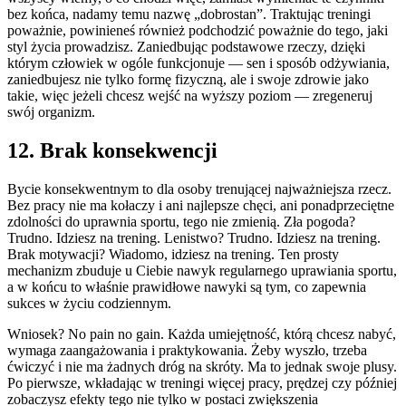
bez końca, nadamy temu nazwę „dobrostan”. Traktując treningi
poważnie, powinieneś również podchodzić poważnie do tego, jaki
styl życia prowadzisz. Zaniedbując podstawowe rzeczy, dzięki
którym człowiek w ogóle funkcjonuje — sen i sposób odżywiania,
zaniedbujesz nie tylko formę fizyczną, ale i swoje zdrowie jako
takie, więc jeżeli chcesz wejść na wyższy poziom — zregeneruj
swój organizm.
12. Brak konsekwencji
Bycie konsekwentnym to dla osoby trenującej najważniejsza rzecz.
Bez pracy nie ma kołaczy i ani najlepsze chęci, ani ponadprzeciętne
zdolności do uprawnia sportu, tego nie zmienią. Zła pogoda?
Trudno. Idziesz na trening. Lenistwo? Trudno. Idziesz na trening.
Brak motywacji? Wiadomo, idziesz na trening. Ten prosty
mechanizm zbuduje u Ciebie nawyk regularnego uprawiania sportu,
a w końcu to właśnie prawidłowe nawyki są tym, co zapewnia
sukces w życiu codziennym.
Wniosek? No pain no gain. Każda umiejętność, którą chcesz nabyć,
wymaga zaangażowania i praktykowania. Żeby wyszło, trzeba
ćwiczyć i nie ma żadnych dróg na skróty. Ma to jednak swoje plusy.
Po pierwsze, wkładając w treningi więcej pracy, prędzej czy później
zobaczysz efekty tego nie tylko w postaci zwiększenia