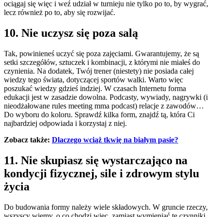
ociągaj się więc i weź udział w turnieju nie tylko po to, by wygrać,
lecz również po to, aby się rozwijać.
10. Nie uczysz się poza salą
Tak, powinieneś uczyć się poza zajęciami. Gwarantujemy, że są
setki szczegółów, sztuczek i kombinacji, z którymi nie miałeś do
czynienia. Na dodatek, Twój trener (niestety) nie posiada całej
wiedzy tego świata, dotyczącej sportów walki. Warto więc
poszukać wiedzy gdzieś indziej. W czasach Internetu forma
edukacji jest w zasadzie dowolna. Podcasty, wywiady, nagrywki (i
nieodżałowane rules meeting mma podcast) relacje z zawodów…
Do wyboru do koloru. Sprawdź kilka form, znajdź tą, która Ci
najbardziej odpowiada i korzystaj z niej.
Zobacz także:
Dlaczego wciąż tkwię na białym pasie?
11. Nie skupiasz się wystarczająco na
kondycji fizycznej, sile i zdrowym stylu
życia
Do budowania formy należy wiele składowych. W gruncie rzeczy,
wszyscy wiemy, o co chodzi więc, zamiast wymieniać te czynniki