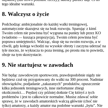
tego idealne warunki.
8. Walczysz o życie
Podchodząc ambicjonalnie do każdej walki treningowej,
automatycznie skazujesz się na brak rozwoju. Sparując z kimś
Twoim celem nie powinna być wygrana na punkty lub przez KO
(wiadomo — kusząca propozycja), Twoim celem powinna być
poprawa umiejętności. Walcząc, skup się na swoim rozwoju, a w
chwili, gdy kolega wchodzi na wysokie obroty i zaczyna uderzać na
tyle mocno, że wykracza to poza trening, po prostu mu to powiedz,
oboje na tym skorzystacie.
9. Nie startujesz w zawodach
Nie będąc zawodowym sportowcem, prawdopodobnie nigdy nie
będziesz czuł się przygotowany do walki na 300 procent. Nadmiar
obowiązków, podjadanie „zakazanych” produktów, opuszczenie
kilku jednostek treningowych, inne niefortunne zbiegi
okoliczności… Prędzej czy później dotknie Cię któryś z tych
problemów i jest to całkowicie normalne. Musisz zdawać sobie
sprawę, że w zawodach amatorskich walczą głównie (choć nie
tylko) amatorzy, a każdy amator ma podobne warunki „bytu”. Nie