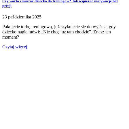
Czy warto zmuszać dziecko do treningów? Jak wspierać motywację bez
presji
23 października 2025
Pakujecie torbę treningową, już szykujecie się do wyjścia, gdy
dziecko nagle mówi: „Nie chcę już tam chodzić”. Znasz ten
moment?
Czytaj więcej