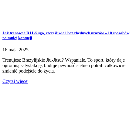
Jak trenować BJJ długo, szczęśliwie i bez zbędnych urazów – 10 sposobów
na mniej kontuzji
16 maja 2025
Trenujesz Brazylijskie Jiu-Jitsu? Wspaniale. To sport, który daje
ogromną satysfakcję, buduje pewność siebie i potrafi całkowicie
zmienić podejście do życia.
Czytaj więcej