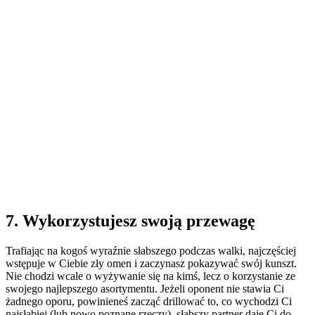
7. Wykorzystujesz swoją przewagę
Trafiając na kogoś wyraźnie słabszego podczas walki, najczęściej
wstępuje w Ciebie zły omen i zaczynasz pokazywać swój kunszt.
Nie chodzi wcale o wyżywanie się na kimś, lecz o korzystanie ze
swojego najlepszego asortymentu. Jeżeli oponent nie stawia Ci
żadnego oporu, powinieneś zacząć drillować to, co wychodzi Ci
najsłabiej (lub nowo poznane rzeczy), słabszy partner daje Ci do