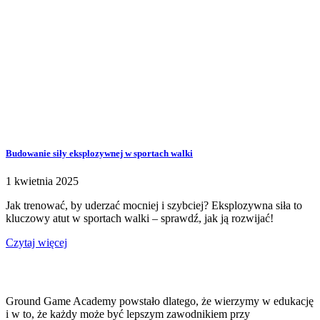
Budowanie siły eksplozywnej w sportach walki
1 kwietnia 2025
Jak trenować, by uderzać mocniej i szybciej? Eksplozywna siła to
kluczowy atut w sportach walki – sprawdź, jak ją rozwijać!
Czytaj więcej
Ground Game Academy powstało dlatego, że wierzymy w edukację
i w to, że każdy może być lepszym zawodnikiem przy