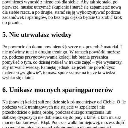
powinieneś wynosić z niego coś dla siebie. Aby tak się stało, po
pierwsze, musisz utrzymać skupienie i starać się zapamiętać nową
dla siebie rzecz, a po drugie, starać się ją wykorzystywać podczas
zadaniówek i sparingów, bo bez tego ciężko będzie Ci zrobić krok
do przodu.
5. Nie utrwalasz wiedzy
Po powrocie do domu powinieneś jeszcze raz przerobić materiał. I
nie mówimy tutaj o drugim treningu. W ramach powtórki możesz
np. podczas przygotowywania kolacji lub brania prysznica
pomyśleć o tym, co dzisiaj robiłeś w trakcie zajęć – tyle wystarczy,
aby utrwalić wiedzę. Pamiętaj jednak, że jeżeli nie powtórzysz
materiału „w głowie”, to masz spore szanse na to, że ta wiedza
szybko się ulotni.
6. Unikasz mocnych sparingparnerów
Na (prawie) każdej sali znajdzie się ktoś mocniejszy od Ciebie. O ile
podczas walk treningowych nie stajecie w szpalerze i nie
przechodzicie o jedną osobę, podczas dużego zmęczenia lub
słabszej dyspozycji nie dobierasz się do pary z kimś, z kim musisz
mocno konkurować. Błąd. Podczas walki turniejowej, możesz dojść
do swojej granicy już przed zakończeniem pierwszej rundy i