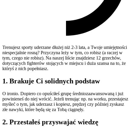
Trenujesz sporty uderzane dłużej niż 2-3 lata, a Twoje umiejętności
niespecjalnie rosną? Przyczyna leży w tym, co robisz (a raczej w
tym, czego nie robisz). Na naszej liście znajdziesz 12 grzechów,
dotyczących fighterów stojących w miejscu i duża szansa na to, że
któryś z nich popełniasz.
1. Brakuje Ci solidnych podstaw
O ironio. Dopiero co opuściłeś grupę średniozaawansowaną i już
powinieneś do niej wrócić. Jeżeli trenując np. na worku, przestajesz
myśleć o tym, jak uderzasz i kopiesz, prędzej czy później zyskasz
złe nawyki, które będą się za Tobą ciągnęły.
2. Przestałeś przyswajać wiedzę