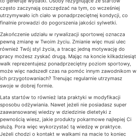
to generuje wydatki. Osoby rezygnujące ze startów
często zaczynają oszczędzać na tym, co wcześniej
utrzymywało ich ciało w ponadprzeciętnej kondycji, co
finalnie prowadzi do pogorszenia jakości sylwetki.
Zakończenie udziału w rywalizacji sportowej oznacza
pewną zmianę w Twoim życiu. Zmianie więc musi ulec
również Twój styl życia, a tracąc jedną motywację do
pracy możesz zyskać drugą. Mając na koncie kilkadziesiąt
walk reprezentujesz ponadprzeciętny poziom sportowy,
może więc nadszedł czas na pomóc innym zawodnikom w
ich przygotowaniach? Trenując regularnie utrzymasz
swoje w dobrej formie.
Lata startów to również lata praktyki w modyfikacji
sposobu odżywiania. Nawet jeżeli nie posiadasz super
zaawansowanej wiedzy w dziedzinie dietetyki z
pewnością wiesz, jakie produkty pokarmowe najlepiej Ci
służą. Pora więc wykorzystać tą wiedzę w praktyce.
Jeżeli chodzi o kontakt w walkami na macie to koniec