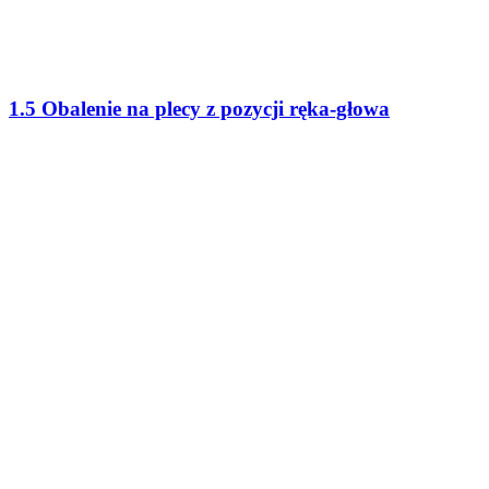
1.5 Obalenie na plecy z pozycji ręka-głowa