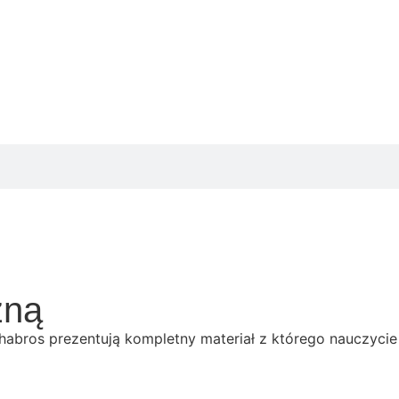
zną
l Chabros prezentują kompletny materiał z którego nauczyc