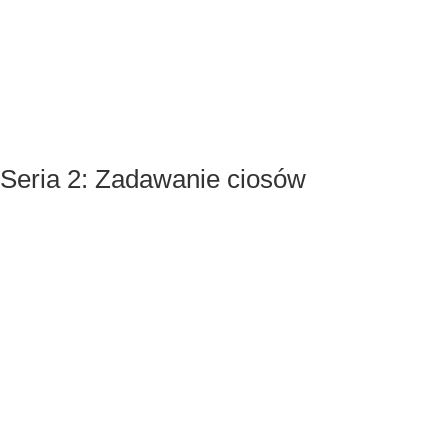
3.1 Odskok na atak przeciwnika
Seria 2: Zadawanie ciosów