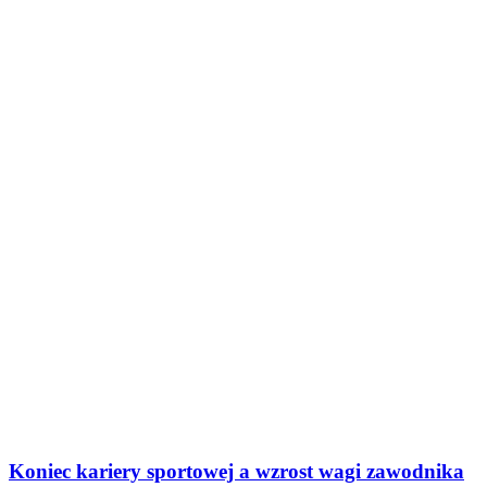
Koniec kariery sportowej a wzrost wagi zawodnika