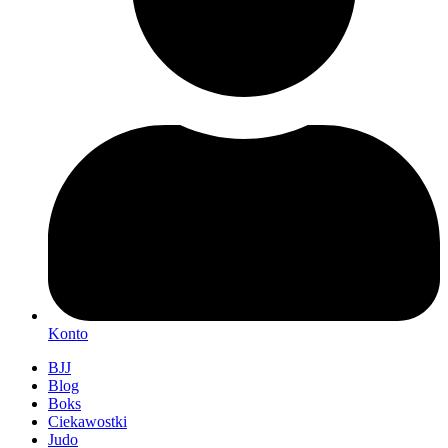
Konto
BJJ
Blog
Boks
Ciekawostki
Judo