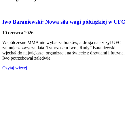
Iwo Baraniewski: Nowa siła wagi półciężkiej w UFC
10 czerwca 2026
Współczesne MMA nie wybacza braków, a droga na szczyt UFC
zajmuje zazwyczaj lata. Tymczasem Iwo „Rudy” Baraniewski
wjechał do największej organizacji na świecie z drzwiami i futryną.
Iwo potrzebował zaledwie
Czytaj więcej