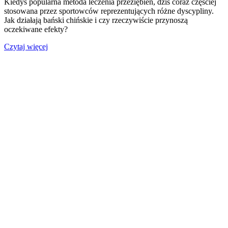
Kiedyś popularna metoda leczenia przeziębień, dziś coraz częściej
stosowana przez sportowców reprezentujących różne dyscypliny.
Jak działają bański chińskie i czy rzeczywiście przynoszą
oczekiwane efekty?
Czytaj więcej