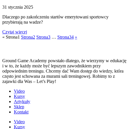
31 stycznia 2025
Dlaczego po zakończeniu startów emerytowani sportowcy
przybierają na wadze?
Czytaj więcej
«
Strona
1
Strona
2
Strona
3
…
Strona
34
»
Ground Game Academy powstało dlatego, że wierzymy w edukację
i w to, że każdy może być lepszym zawodnikiem przy
odpowiednim treningu. Chcemy dać Wam dostęp do wiedzy, która
często jest schowana za murami sali treningowej. Robimy to z
zajawki dla Was – Let’s Play!
Video
Kursy
Artykuły
Sklep
Kontakt
Video
Kursy