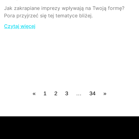
Jak zakrapiane imprezy wpływają na Twoją formę?
Pora przyjrzeć się tej tematyce bliżej.
Czytaj więcej
«
1
2
3
…
34
»