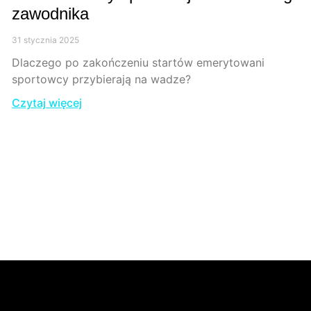
zawodnika
31 stycznia 2025
Dlaczego po zakończeniu startów emerytowani
sportowcy przybierają na wadze?
Czytaj więcej