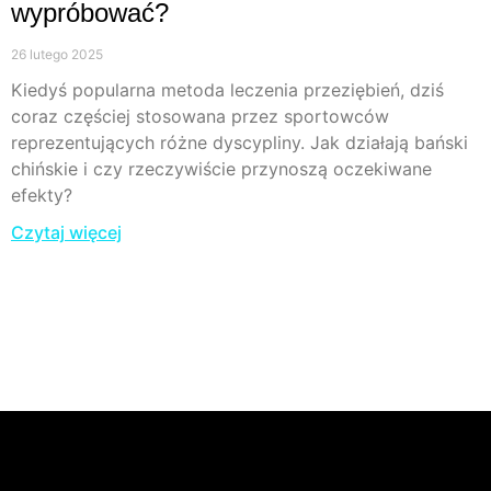
wypróbować?
26 lutego 2025
Kiedyś popularna metoda leczenia przeziębień, dziś
coraz częściej stosowana przez sportowców
reprezentujących różne dyscypliny. Jak działają bański
chińskie i czy rzeczywiście przynoszą oczekiwane
efekty?
Czytaj więcej