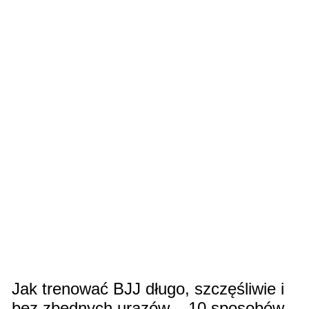
Jak trenować BJJ długo, szczęśliwie i
bez zbędnych urazów – 10 sposobów