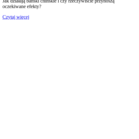
Jak działają bański chińskie i czy rzeczywiście przynoszą
oczekiwane efekty?
Czytaj więcej