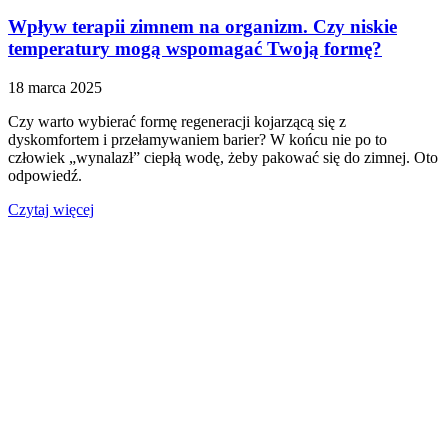
Wpływ terapii zimnem na organizm. Czy niskie
temperatury mogą wspomagać Twoją formę?
18 marca 2025
Czy warto wybierać formę regeneracji kojarzącą się z
dyskomfortem i przełamywaniem barier? W końcu nie po to
człowiek „wynalazł” ciepłą wodę, żeby pakować się do zimnej. Oto
odpowiedź.
Czytaj więcej