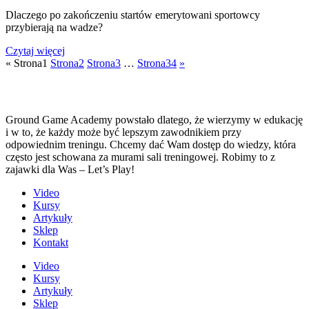
Dlaczego po zakończeniu startów emerytowani sportowcy
przybierają na wadze?
Czytaj więcej
«
Strona
1
Strona
2
Strona
3
…
Strona
34
»
Ground Game Academy powstało dlatego, że wierzymy w edukację
i w to, że każdy może być lepszym zawodnikiem przy
odpowiednim treningu. Chcemy dać Wam dostęp do wiedzy, która
często jest schowana za murami sali treningowej. Robimy to z
zajawki dla Was – Let’s Play!
Video
Kursy
Artykuły
Sklep
Kontakt
Video
Kursy
Artykuły
Sklep