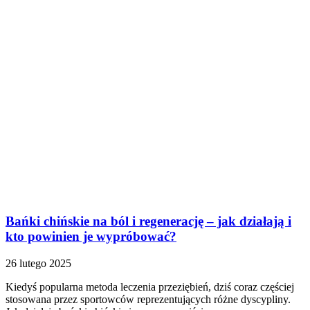
Bańki chińskie na ból i regenerację – jak działają i
kto powinien je wypróbować?
26 lutego 2025
Kiedyś popularna metoda leczenia przeziębień, dziś coraz częściej
stosowana przez sportowców reprezentujących różne dyscypliny.