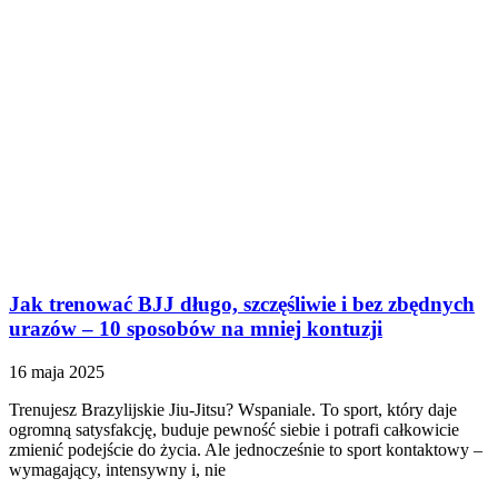
Jak trenować BJJ długo, szczęśliwie i bez zbędnych
urazów – 10 sposobów na mniej kontuzji
16 maja 2025
Trenujesz Brazylijskie Jiu-Jitsu? Wspaniale. To sport, który daje
ogromną satysfakcję, buduje pewność siebie i potrafi całkowicie
zmienić podejście do życia. Ale jednocześnie to sport kontaktowy –
wymagający, intensywny i, nie